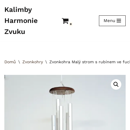
Kalimby
Přeskočit
Harmonie
Menu
na
0
obsah
Zvuku
Domů
\
Zvonkohry
\
Zvonkohra Malý strom s rubínem ve fuc