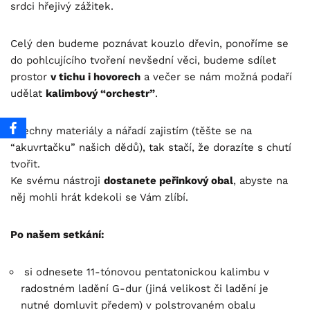
srdci hřejivý zážitek.
Celý den budeme poznávat kouzlo dřevin, ponoříme se
do pohlcujícího tvoření nevšední věci, budeme sdílet
prostor
v tichu i hovorech
a večer se nám možná podaří
udělat
kalimbový “orchestr”
.
Všechny materiály a nářadí zajistím (těšte se na
“akuvrtačku” našich dědů), tak stačí, že dorazíte s chutí
tvořit.
Ke svému nástroji
dostanete peřinkový obal
, abyste na
něj mohli hrát kdekoli se Vám zlíbí.
Po našem setkání:
si odnesete 11-tónovou pentatonickou kalimbu v
radostném ladění G-dur (jiná velikost či ladění je
nutné domluvit předem) v polstrovaném obalu