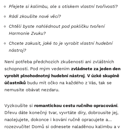
Přejete si kalimbu, ale s otiskem vlastní tvořivosti?
Rádi zkoušíte nové věcí?
Chtěli byste nahlédnout pod pokličku tvoření
Harmonie Zvuku?
Chcete zakusit, jaké to je vyrobit vlastní hudební
nástroj?
Není potřeba předchozích zkušenosti ani zvláštních
schopností. Pod mým vedením
zvládnete za jeden den
vyrobit plnohodnotný hudební nástroj
.
V úzké skupině
účastníků
budu mít očko na každého z Vás, tak se
nemusíte obávat nezdaru.
Vyzkoušíte si
romantickou cestu ručního opracování
.
Dřevu dáte konečný tvar, vyvrtáte díry, dobrousíte jej,
naolejujete, dokonce i kování ručně opracujete a…
rozezvučíte! Domů si odnesete naladěnou kalimbu a v