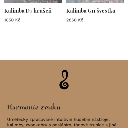
Kalimba D7 hrušeň
Kalimba G11 švestka
1850
Kč
2850
Kč
Harmonie zvuku
Umělecky zpracované intuitivní hudební nástroje:
kalimby, zvonkohry s posláním, tónové trubice a jiné.