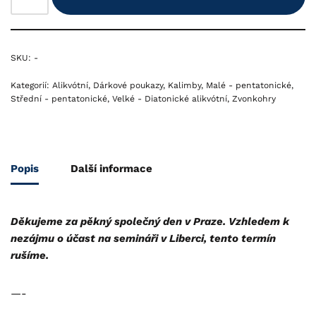
SKU:
-
Kategorií:
Alikvótní
,
Dárkové poukazy
,
Kalimby
,
Malé - pentatonické
,
Střední - pentatonické
,
Velké - Diatonické alikvótní
,
Zvonkohry
Popis
Další informace
Děkujeme za pěkný společný den v Praze. Vzhledem k
nezájmu o účast na semináři v Liberci, tento termín
rušíme.
—-