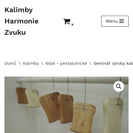
Kalimby
Přeskočit
Harmonie
Menu
na
0
obsah
Zvuku
Domů
\
Kalimby
\
Malé - pentatonické
\
Seminář výroby ka