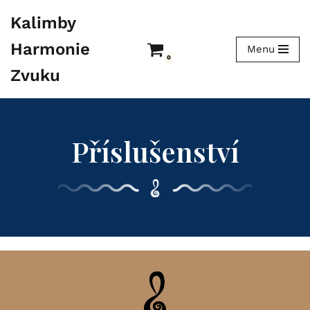
Kalimby
Přeskočit
Harmonie
Menu
na
0
obsah
Zvuku
Příslušenství